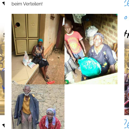
beim Verteilen!
t
e
f
a
n
o