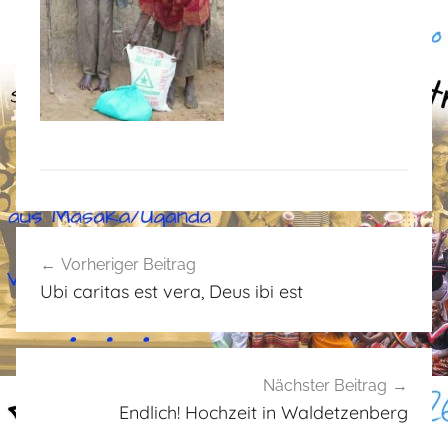
A
Beitragsnavigation
l
Vorheriger Beitrag
l
Ubi caritas est vera, Deus ibi est
g
e
m
e
Nächster Beitrag
i
Endlich! Hochzeit in Waldetzenberg
n