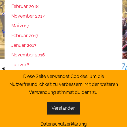
Februar 2018
November 2017
Mai 2017
Februar 2017
Januar 2017
November 2016
Juli 2016
Juni 2016
Diese Seite verwendet Cookies, um die
Mai 2016
Nutzerfreundlichkeit zu verbessern. Mit der weiteren
Verwendung stimmst du dem zu.
April 2016
Verstanden
WordPress-Theme: Donovan von ThemeZee.
Datenschutzerklärung