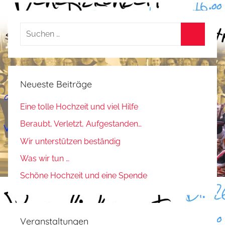
,
R
Suchen
ü
nach:
c
Suchen
k
m
Neueste Beiträge
e
l
Eine tolle Hochzeit und viel Hilfe
d
Beraubt, Verletzt, Aufgestanden…
u
n
Wir unterstützen beständig
g
Was wir tun …
e
Schöne Hochzeit und eine Spende
n
Veranstaltungen