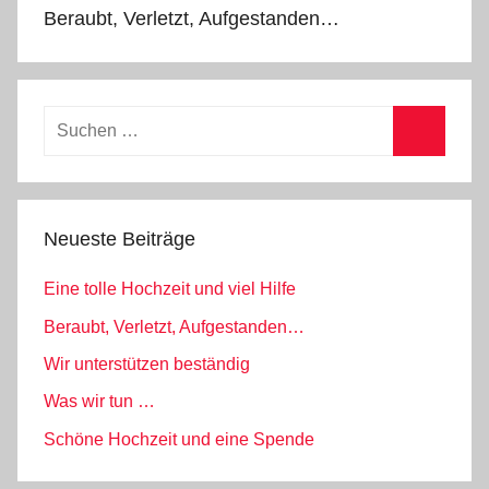
l
Beraubt, Verletzt, Aufgestanden…
g
e
m
e
Suchen
i
nach:
Suchen
n
Neueste Beiträge
Eine tolle Hochzeit und viel Hilfe
Beraubt, Verletzt, Aufgestanden…
Wir unterstützen beständig
Was wir tun …
Schöne Hochzeit und eine Spende