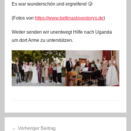
Es war wunderschön und ergreifend 🥲
t
e
(Fotos von
https://www.bettinaslovestorys.de
)
f
a
Weiter senden wir unentwegt Hilfe nach Uganda
n
um dort Arme zu unterstützen.
o
A
Beitragsnavigation
l
Vorheriger Beitrag