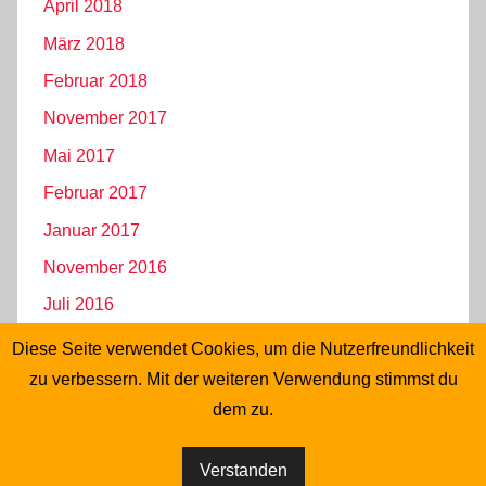
April 2018
März 2018
Februar 2018
November 2017
Mai 2017
Februar 2017
Januar 2017
November 2016
Juli 2016
Juni 2016
Diese Seite verwendet Cookies, um die Nutzerfreundlichkeit
zu verbessern. Mit der weiteren Verwendung stimmst du
Mai 2016
dem zu.
April 2016
Verstanden