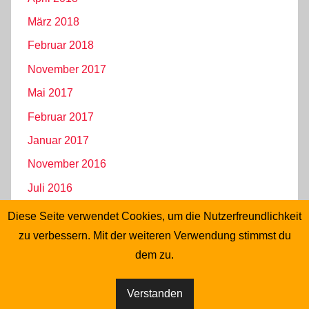
März 2018
Februar 2018
November 2017
Mai 2017
Februar 2017
Januar 2017
November 2016
Juli 2016
Juni 2016
Diese Seite verwendet Cookies, um die Nutzerfreundlichkeit
Mai 2016
zu verbessern. Mit der weiteren Verwendung stimmst du
dem zu.
April 2016
Verstanden