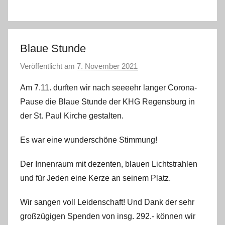
Blaue Stunde
Veröffentlicht am
7. November 2021
v
o
Am 7.11. durften wir nach seeeehr langer Corona-
n
Pause die Blaue Stunde der KHG Regensburg in
s
der St. Paul Kirche gestalten.
t
e
Es war eine wunderschöne Stimmung!
f
a
Der Innenraum mit dezenten, blauen Lichtstrahlen
n
und für Jeden eine Kerze an seinem Platz.
o
Wir sangen voll Leidenschaft! Und Dank der sehr
großzügigen Spenden von insg. 292.- können wir