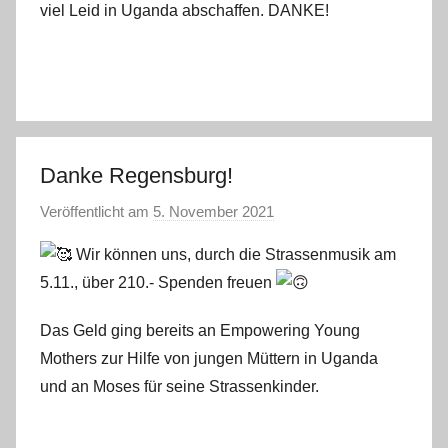
viel Leid in Uganda abschaffen. DANKE!
Danke Regensburg!
Veröffentlicht am
5. November 2021
v
o
Wir können uns, durch die Strassenmusik am
n
5.11., über 210.- Spenden freuen
s
t
Das Geld ging bereits an Empowering Young
e
Mothers zur Hilfe von jungen Müttern in Uganda
f
und an Moses für seine Strassenkinder.
a
n
o