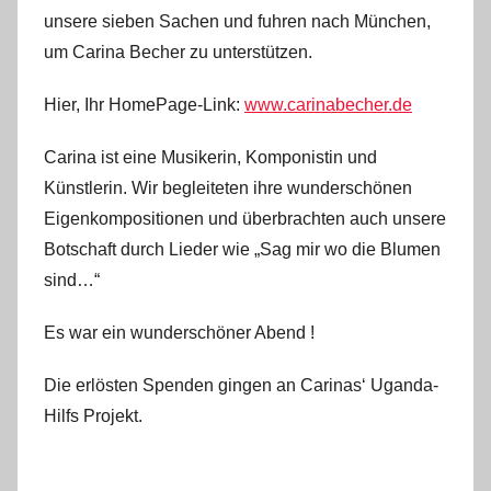
n
unsere sieben Sachen und fuhren nach München,
s
um Carina Becher zu unterstützen.
t
e
Hier, Ihr HomePage-Link:
www.carinabecher.de
f
a
Carina ist eine Musikerin, Komponistin und
n
Künstlerin. Wir begleiteten ihre wunderschönen
o
Eigenkompositionen und überbrachten auch unsere
Botschaft durch Lieder wie „Sag mir wo die Blumen
sind…“
Es war ein wunderschöner Abend !
Die erlösten Spenden gingen an Carinas‘ Uganda-
Hilfs Projekt.