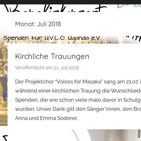
Monat:
Juli 2018
Kirchliche Trauungen
Veröffentlicht am
21. Juli 2018
v
o
Der Projektchor “Voices for Masaka” sang am 21.o7.
n
während einer kirchlichen Trauung die Wunschliede
s
Spenden, die wie schon viele male davor in Schulge
t
wurden. Unser Dank gilt den Sänger*innen, den Br
e
f
Anna und Emma Soderer.
a
n