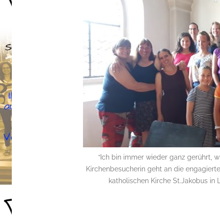
o
“Ich bin immer wieder ganz gerührt, wie
Kirchenbesucherin geht an die engagierte
katholischen Kirche St.Jakobus in 