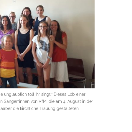
 unglaublich toll ihr singt.” Dieses Lob einer
n Sänger*innen von VfM, die am 4. August in der
Laaber die kirchliche Trauung gestalteten.