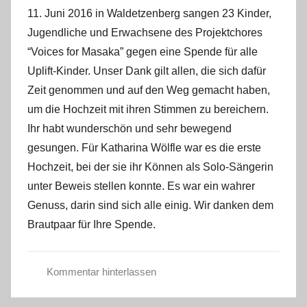
n
11. Juni 2016 in Waldetzenberg sangen 23 Kinder,
s
Jugendliche und Erwachsene des Projektchores
t
“Voices for Masaka” gegen eine Spende für alle
e
Uplift-Kinder. Unser Dank gilt allen, die sich dafür
f
a
Zeit genommen und auf den Weg gemacht haben,
n
um die Hochzeit mit ihren Stimmen zu bereichern.
o
Ihr habt wunderschön und sehr bewegend
gesungen. Für Katharina Wölfle war es die erste
Hochzeit, bei der sie ihr Können als Solo-Sängerin
unter Beweis stellen konnte. Es war ein wahrer
Genuss, darin sind sich alle einig. Wir danken dem
Brautpaar für Ihre Spende.
Kommentar hinterlassen
A