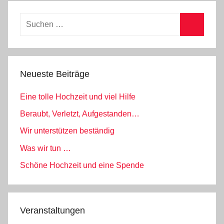
l
l
Suchen
g
nach:
e
Suchen
m
e
Neueste Beiträge
i
n
Eine tolle Hochzeit und viel Hilfe
Beraubt, Verletzt, Aufgestanden…
Wir unterstützen beständig
Was wir tun …
Schöne Hochzeit und eine Spende
Veranstaltungen