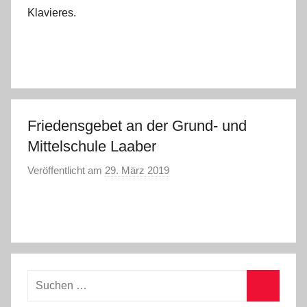
Klavieres.
Friedensgebet an der Grund- und
Mittelschule Laaber
Veröffentlicht am
29. März 2019
v
o
n
s
t
e
f
Suchen
a
nach: