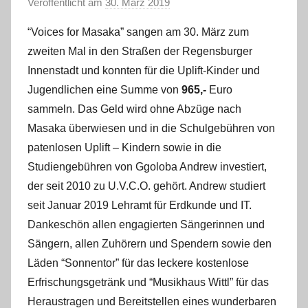
Veröffentlicht am
30. März 2019
v
o
“Voices for Masaka” sangen am 30. März zum
n
zweiten Mal in den Straßen der Regensburger
s
Innenstadt und konnten für die Uplift-Kinder und
t
Jugendlichen eine Summe von
965,-
Euro
e
sammeln. Das Geld wird ohne Abzüge nach
f
a
Masaka überwiesen und in die Schulgebühren von
n
patenlosen Uplift – Kindern sowie in die
o
Studiengebühren von Ggoloba Andrew investiert,
der seit 2010 zu U.V.C.O. gehört. Andrew studiert
seit Januar 2019 Lehramt für Erdkunde und IT.
Dankeschön allen engagierten Sängerinnen und
Sängern, allen Zuhörern und Spendern sowie den
Läden “Sonnentor” für das leckere kostenlose
Erfrischungsgetränk und “Musikhaus Wittl” für das
Heraustragen und Bereitstellen eines wunderbaren