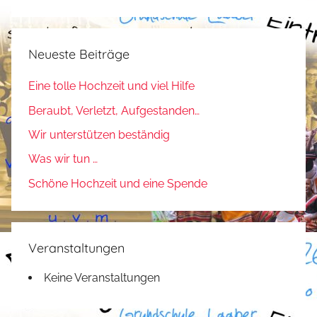
Suchen
k
m
Neueste Beiträge
e
l
Eine tolle Hochzeit und viel Hilfe
d
Beraubt, Verletzt, Aufgestanden…
u
n
Wir unterstützen beständig
g
Was wir tun …
e
Schöne Hochzeit und eine Spende
n
Veranstaltungen
Keine Veranstaltungen