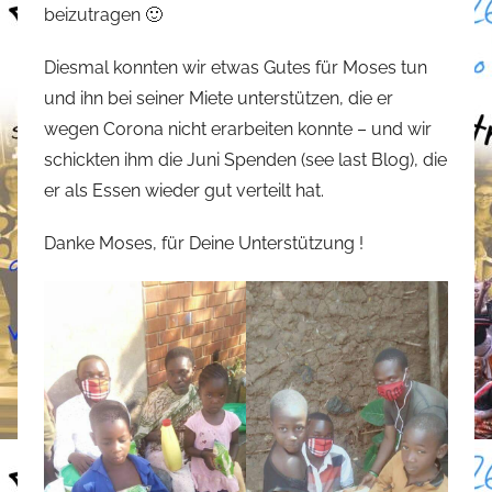
beizutragen 🙂
t
e
Diesmal konnten wir etwas Gutes für Moses tun
f
und ihn bei seiner Miete unterstützen, die er
a
wegen Corona nicht erarbeiten konnte – und wir
n
schickten ihm die Juni Spenden (see last Blog), die
o
er als Essen wieder gut verteilt hat.
Danke Moses, für Deine Unterstützung !