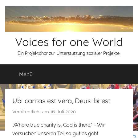
Zum
Inhalt
springen
Voices for one World
Ein Projektchor zur Unterstützung sozialer Projekte.
Menü
Ubi caritas est vera, Deus ibi est
Veröffentlicht am
16. Juli 2020
v
o
„Where true charity is, God is there.“ – Wir
n
versuchen unseren Teil so gut es geht
s