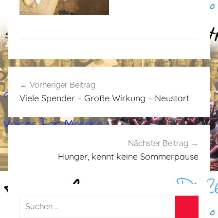
A
Beitragsnavigation
l
Vorheriger Beitrag
l
Viele Spender – Große Wirkung – Neustart
g
e
m
e
Nächster Beitrag
i
Hunger, kennt keine Sommerpause
n
,
R
Suchen
ü
nach:
c