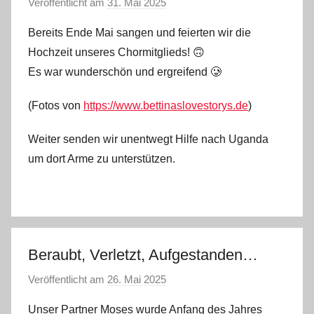
Veröffentlicht am
31. Mai 2025
v
o
Bereits Ende Mai sangen und feierten wir die
n
Hochzeit unseres Chormitglieds! 🙃
s
Es war wunderschön und ergreifend 🥲
t
e
(Fotos von
https://www.bettinaslovestorys.de
)
f
a
Weiter senden wir unentwegt Hilfe nach Uganda
n
um dort Arme zu unterstützen.
o
Beraubt, Verletzt, Aufgestanden…
Veröffentlicht am
26. Mai 2025
v
o
Unser Partner Moses wurde Anfang des Jahres