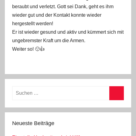
n
beraubt und verletzt. Gott sei Dank, geht es ihm
s
wieder gut und der Kontakt konnte wieder
t
hergestellt werden!
e
Er ist wieder gesund und aktiv und kümmert sich mit
f
a
ungebremster Kraft um die Armen.
n
Weiter so! 🙂👍
o
Suchen
nach:
Suchen
Neueste Beiträge