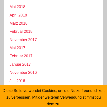
Mai 2018
April 2018
März 2018
Februar 2018
November 2017
Mai 2017
Februar 2017
Januar 2017
November 2016
Juli 2016
Juni 2016
Diese Seite verwendet Cookies, um die Nutzerfreundlichkeit
Mai 2016
zu verbessern. Mit der weiteren Verwendung stimmst du
dem zu.
April 2016