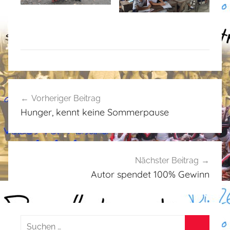
A
Beitragsnavigation
l
Vorheriger Beitrag
l
Hunger, kennt keine Sommerpause
g
e
m
e
Nächster Beitrag
i
Autor spendet 100% Gewinn
n
Suchen