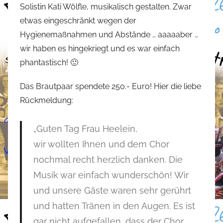
Solistin Kati Wölfle, musikalisch gestalten. Zwar
t
etwas eingeschränkt wegen der
e
Hygienemaßnahmen und Abstände … aaaaaber …
f
wir haben es hingekriegt und es war einfach
a
n
phantastisch! 🙂
o
Das Brautpaar spendete 250.- Euro! Hier die liebe
Rückmeldung:
„Guten Tag Frau Heelein,
wir wollten Ihnen und dem Chor
nochmal recht herzlich danken. Die
Musik war einfach wunderschön! Wir
und unsere Gäste waren sehr gerührt
und hatten Tränen in den Augen. Es ist
gar nicht aufgefallen, dass der Chor