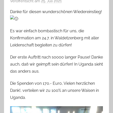
Veröffentlicht am
25. Juli 2021
v
o
Danke für diesen wunderschönen Wiedereinstieg!
n
s
t
Es war einfach bombastisch für uns, die
e
Konfirmation am 24.7. in Waldetzenberg mit aller
f
Leidenschaft begleiten zu dürfen!
a
n
Der erste Auftritt nach soooo langer Pause! Danke
o
auch, daß wir geimpft sein dürfen! In Uganda sieht
das anders aus.
Die Spenden von 170.- Euro, Vielen herzlichen
Dank!, verteilen wir zu 100% an unsere Waisen in
Uganda.