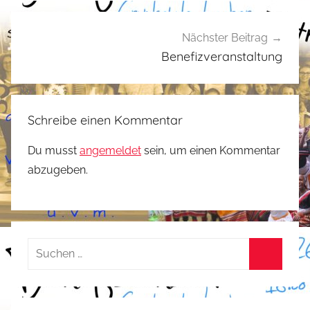
m
e
Nächster Beitrag
i
Benefizveranstaltung
n
Schreibe einen Kommentar
Du musst
angemeldet
sein, um einen Kommentar
abzugeben.
Suchen
nach:
Suchen