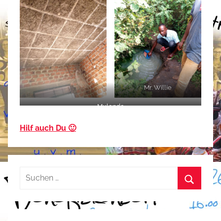
Mr. Willie
Mulondo
Hilf auch Du 🙂
Suchen
nach:
Suchen