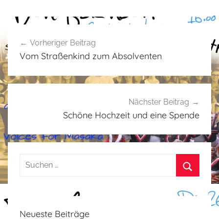
A
Beitragsnavigation
l
Vorheriger Beitrag
l
Vom Straßenkind zum Absolventen
g
e
m
e
Nächster Beitrag
i
Schöne Hochzeit und eine Spende
n
Suchen
nach:
Suchen
Neueste Beiträge