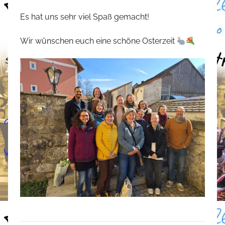
t
Es hat uns sehr viel Spaß gemacht!
e
f
Wir wünschen euch eine schöne Osterzeit
a
n
o