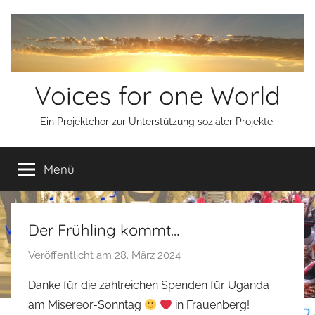
Zum
Inhalt
springen
Voices for one World
Ein Projektchor zur Unterstützung sozialer Projekte.
Menü
Der Frühling kommt…
Veröffentlicht am
28. März 2024
v
o
Danke für die zahlreichen Spenden für Uganda
n
am Misereor-Sonntag
in Frauenberg!
s