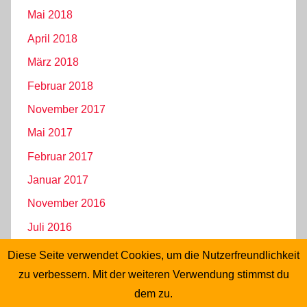
Mai 2018
April 2018
März 2018
Februar 2018
November 2017
Mai 2017
Februar 2017
Januar 2017
November 2016
Juli 2016
Juni 2016
Diese Seite verwendet Cookies, um die Nutzerfreundlichkeit
Mai 2016
zu verbessern. Mit der weiteren Verwendung stimmst du
dem zu.
April 2016