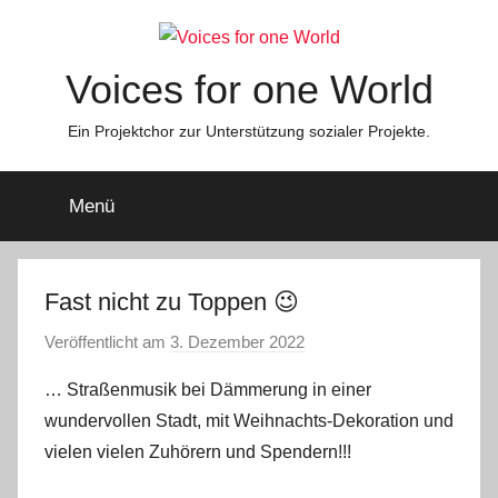
Zum
Inhalt
springen
Voices for one World
Ein Projektchor zur Unterstützung sozialer Projekte.
Menü
Fast nicht zu Toppen 😉
Veröffentlicht am
3. Dezember 2022
v
o
… Straßenmusik bei Dämmerung in einer
n
wundervollen Stadt, mit Weihnachts-Dekoration und
s
vielen vielen Zuhörern und Spendern!!!
t
e