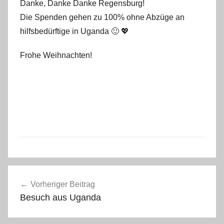
Danke, Danke Danke Regensburg!
f
Die Spenden gehen zu 100% ohne Abzüge an
a
hilfsbedürftige in Uganda 🙂 💖
n
o
Frohe Weihnachten!
A
Beitragsnavigation
l
Vorheriger Beitrag
l
Besuch aus Uganda
g
e