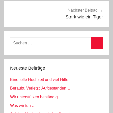
m
e
Nächster Beitrag
i
Stark wie ein Tiger
n
Suchen
nach:
Suchen
Neueste Beiträge
Eine tolle Hochzeit und viel Hilfe
Beraubt, Verletzt, Aufgestanden…
Wir unterstützen beständig
Was wir tun …