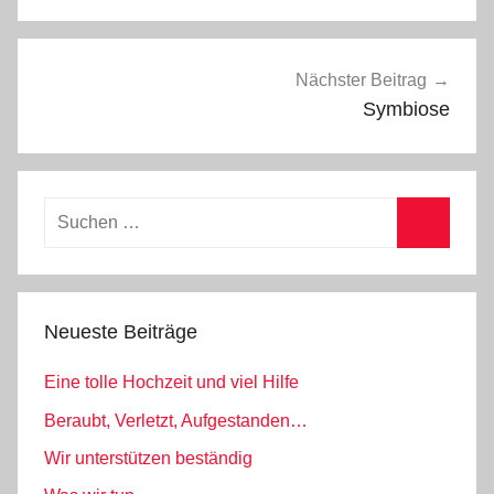
e
m
e
Nächster Beitrag
i
Symbiose
n
Suchen
nach:
Suchen
Neueste Beiträge
Eine tolle Hochzeit und viel Hilfe
Beraubt, Verletzt, Aufgestanden…
Wir unterstützen beständig