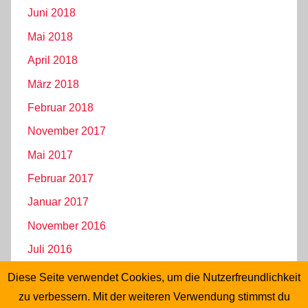
Juni 2018
Mai 2018
April 2018
März 2018
Februar 2018
November 2017
Mai 2017
Februar 2017
Januar 2017
November 2016
Juli 2016
Juni 2016
Diese Seite verwendet Cookies, um die Nutzerfreundlichkeit
Mai 2016
zu verbessern. Mit der weiteren Verwendung stimmst du