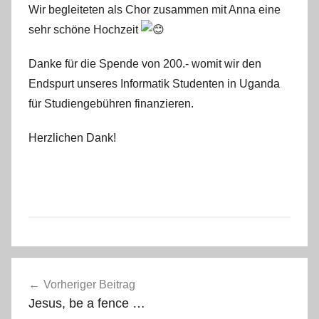
Wir begleiteten als Chor zusammen mit Anna eine
t
sehr schöne Hochzeit
e
f
Danke für die Spende von 200.- womit wir den
a
Endspurt unseres Informatik Studenten in Uganda
n
für Studiengebühren finanzieren.
o
Herzlichen Dank!
A
Beitragsnavigation
l
Vorheriger Beitrag
l
Jesus, be a fence …
g