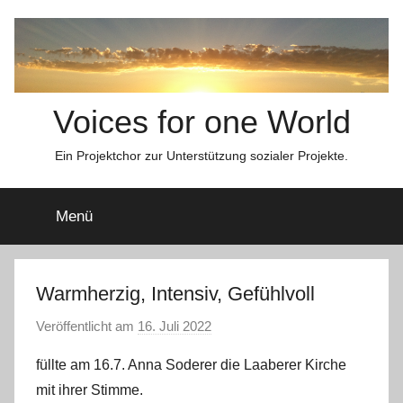
Zum
Inhalt
springen
Voices for one World
Ein Projektchor zur Unterstützung sozialer Projekte.
Menü
Warmherzig, Intensiv, Gefühlvoll
Veröffentlicht am
16. Juli 2022
v
o
füllte am 16.7. Anna Soderer die Laaberer Kirche
n
mit ihrer Stimme.
s