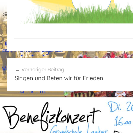
A
Beitragsnavigation
l
Vorheriger Beitrag
l
Singen und Beten wir für Frieden
g
e
m
e
i
n