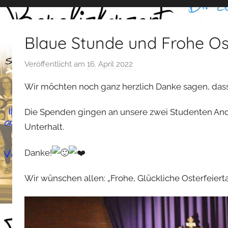
Blaue Stunde und Frohe Os
Veröffentlicht am
16. April 2022
v
o
Wir möchten noch ganz herzlich Danke sagen, dass 
n
s
Die Spenden gingen an unsere zwei Studenten An
t
Unterhalt.
e
f
Danke!
a
n
Wir wünschen allen: „Frohe, Glückliche Osterfeierta
o