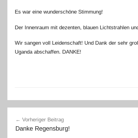
t
Es war eine wunderschöne Stimmung!
e
f
Der Innenraum mit dezenten, blauen Lichtstrahlen un
a
n
Wir sangen voll Leidenschaft! Und Dank der sehr groß
o
Uganda abschaffen. DANKE!
A
Beitragsnavigation
l
Vorheriger Beitrag
l
Danke Regensburg!
g
e