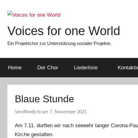
Zum
Inhalt
springen
Voices for one World
Ein Projektchor zur Unterstützung sozialer Projekte.
Home
Der Chor
Liederliste
Kontakti
Blaue Stunde
Veröffentlicht am
7. November 2021
v
o
Am 7.11. durften wir nach seeeehr langer Corona-Pa
n
Kirche gestalten.
s