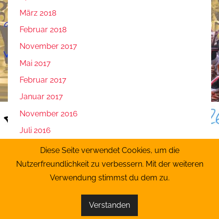
März 2018
Februar 2018
November 2017
Mai 2017
Februar 2017
Januar 2017
November 2016
Juli 2016
Juni 2016
Diese Seite verwendet Cookies, um die
Mai 2016
Nutzerfreundlichkeit zu verbessern. Mit der weiteren
Verwendung stimmst du dem zu.
April 2016
Verstanden