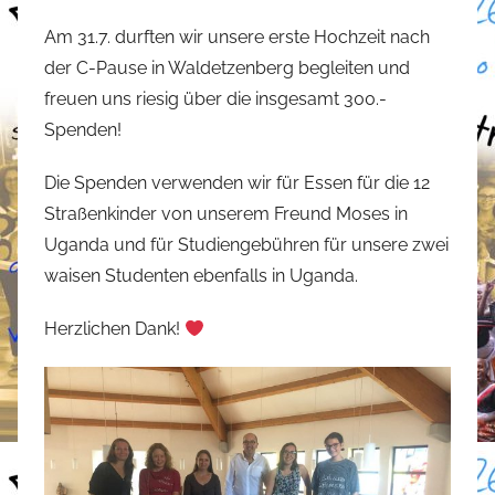
t
Am 31.7. durften wir unsere erste Hochzeit nach
e
der C-Pause in Waldetzenberg begleiten und
f
freuen uns riesig über die insgesamt 300.-
a
Spenden!
n
o
Die Spenden verwenden wir für Essen für die 12
Straßenkinder von unserem Freund Moses in
Uganda und für Studiengebühren für unsere zwei
waisen Studenten ebenfalls in Uganda.
Herzlichen Dank!