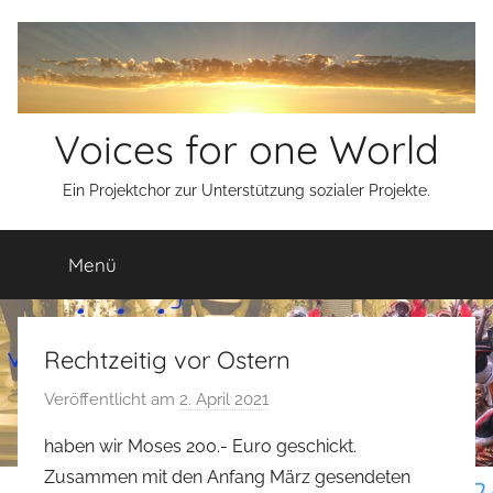
Zum
Inhalt
springen
Voices for one World
Ein Projektchor zur Unterstützung sozialer Projekte.
Menü
Rechtzeitig vor Ostern
Veröffentlicht am
2. April 2021
v
o
haben wir Moses 200.- Euro geschickt.
n
Zusammen mit den Anfang März gesendeten
s