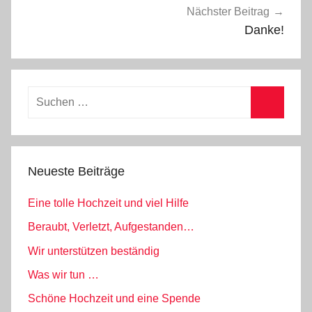
e
Nächster Beitrag
i
Danke!
n
,
R
Suchen
ü
nach:
c
Suchen
k
m
Neueste Beiträge
e
l
Eine tolle Hochzeit und viel Hilfe
d
u
Beraubt, Verletzt, Aufgestanden…
n
Wir unterstützen beständig
g
Was wir tun …
e
Schöne Hochzeit und eine Spende
n