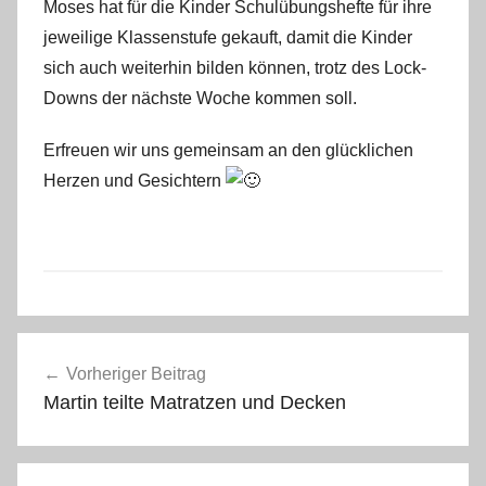
Moses hat für die Kinder Schulübungshefte für ihre
f
jeweilige Klassenstufe gekauft, damit die Kinder
a
sich auch weiterhin bilden können, trotz des Lock-
n
Downs der nächste Woche kommen soll.
o
Erfreuen wir uns gemeinsam an den glücklichen
Herzen und Gesichtern
A
Beitragsnavigation
l
Vorheriger Beitrag
l
Martin teilte Matratzen und Decken
g
e
m