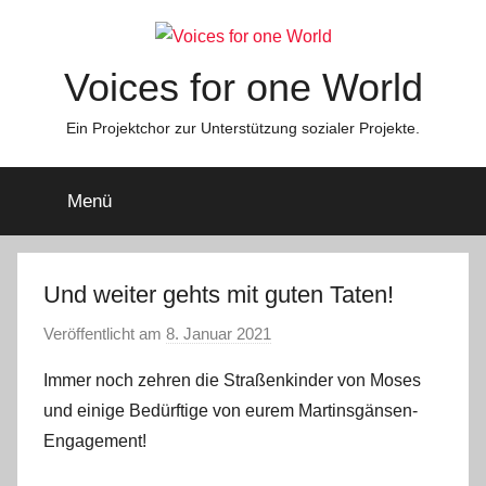
Zum
Inhalt
springen
Voices for one World
Ein Projektchor zur Unterstützung sozialer Projekte.
Menü
Und weiter gehts mit guten Taten!
Veröffentlicht am
8. Januar 2021
v
o
Immer noch zehren die Straßenkinder von Moses
n
und einige Bedürftige von eurem Martinsgänsen-
s
Engagement!
t
e