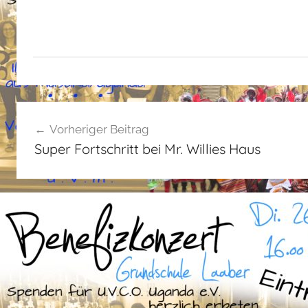
A
Beitragsnavigation
l
Vorheriger Beitrag
l
Super Fortschritt bei Mr. Willies Haus
g
e
m
e
i
n
,
R
ü