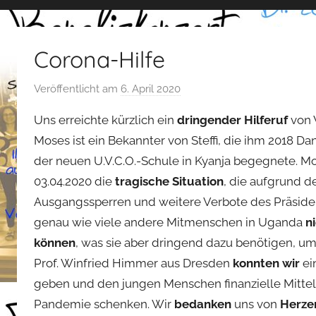
Corona-Hilfe
Veröffentlicht am
6. April 2020
v
o
Uns erreichte kürzlich ein
dringender Hilferuf
von
n
Moses ist ein Bekannter von Steffi, die ihm 2018 
s
der neuen U.V.C.O.-Schule in Kyanja begegnete. Mo
t
03.04.2020 die
tragische Situation
e
, die aufgrund d
f
Ausgangssperren und weitere Verbote des Präside
a
genau wie viele andere Mitmenschen in Uganda
n
n
können
, was sie aber dringend dazu benötigen, um
o
Prof. Winfried Himmer aus Dresden
konnten wir
ei
geben und den jungen Menschen finanzielle Mittel
Pandemie schenken. Wir
bedanken
uns von
Herze