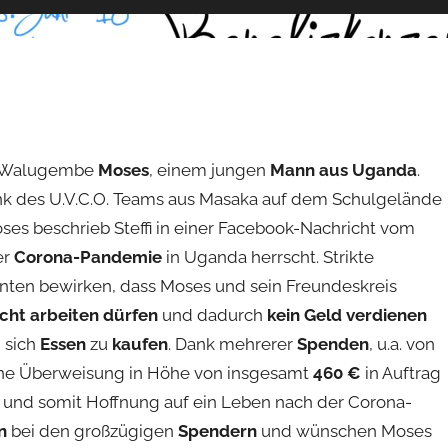
 Walugembe
Moses
, einem jungen
Mann aus Uganda
.
Dank des U.V.C.O. Teams aus Masaka auf dem Schulgelände
ses beschrieb Steffi in einer Facebook-Nachricht vom
er
Corona-Pandemie
in Uganda herrscht. Strikte
nten bewirken, dass Moses und sein Freundeskreis
icht arbeiten dürfen
und dadurch
kein Geld verdienen
 sich
Essen
zu
kaufen
. Dank mehrerer
Spenden
, u.a. von
ne Überweisung in Höhe von insgesamt
460 €
in Auftrag
 und somit Hoffnung auf ein Leben nach der Corona-
n
bei den großzügigen
Spendern
und wünschen Moses