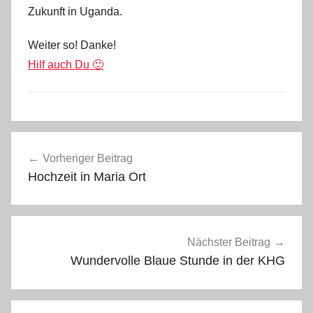
Zukunft in Uganda.
e
f
Weiter so! Danke!
a
Hilf auch Du 🙂
n
o
P
Beitragsnavigation
a
Vorheriger Beitrag
t
Hochzeit in Maria Ort
e
n
s
c
Nächster Beitrag
h
Wundervolle Blaue Stunde in der KHG
a
f
t