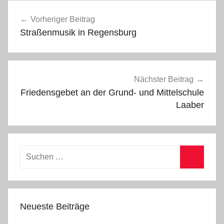
Beitragsnavigation
l
Vorheriger Beitrag
l
Straßenmusik in Regensburg
g
e
m
e
Nächster Beitrag
i
Friedensgebet an der Grund- und Mittelschule
n
Laaber
Suchen
nach:
Suchen
Neueste Beiträge