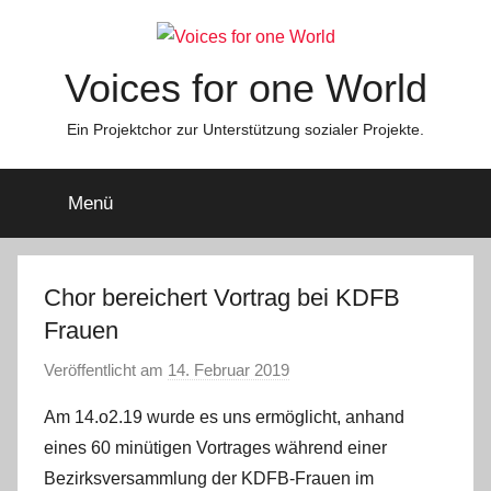
Zum
Inhalt
springen
Voices for one World
Ein Projektchor zur Unterstützung sozialer Projekte.
Menü
Chor bereichert Vortrag bei KDFB
Frauen
Veröffentlicht am
14. Februar 2019
v
o
Am 14.o2.19 wurde es uns ermöglicht, anhand
n
eines 60 minütigen Vortrages während einer
s
Bezirksversammlung der KDFB-Frauen im
t