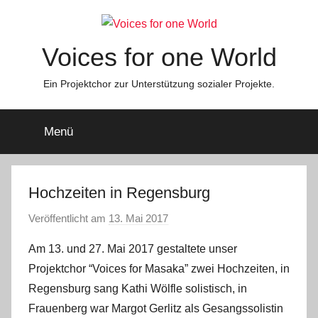
Zum
Inhalt
springen
Voices for one World
Ein Projektchor zur Unterstützung sozialer Projekte.
Menü
Hochzeiten in Regensburg
Veröffentlicht am
13. Mai 2017
v
o
Am 13. und 27. Mai 2017 gestaltete unser
n
Projektchor “Voices for Masaka” zwei Hochzeiten, in
s
Regensburg sang Kathi Wölfle solistisch, in
t
Frauenberg war Margot Gerlitz als Gesangssolistin
e