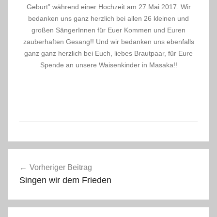
Geburt” während einer Hochzeit am 27.Mai 2017. Wir
bedanken uns ganz herzlich bei allen 26 kleinen und
großen SängerInnen für Euer Kommen und Euren
zauberhaften Gesang!! Und wir bedanken uns ebenfalls
ganz ganz herzlich bei Euch, liebes Brautpaar, für Eure
Spende an unsere Waisenkinder in Masaka!!
A
Beitragsnavigation
l
Vorheriger Beitrag
l
Singen wir dem Frieden
g
e
m