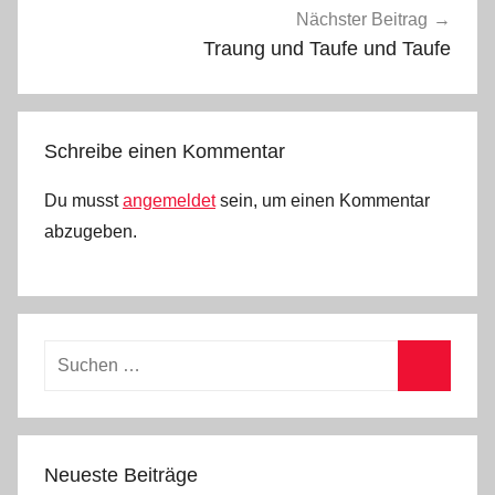
e
Nächster Beitrag
i
Traung und Taufe und Taufe
n
Schreibe einen Kommentar
Du musst
angemeldet
sein, um einen Kommentar
abzugeben.
Suchen
nach:
Suchen
Neueste Beiträge