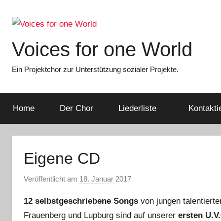
Zum
Inhalt
springen
Voices for one World
Ein Projektchor zur Unterstützung sozialer Projekte.
Home
Der Chor
Liederliste
Kontakti
Eigene CD
Veröffentlicht am
18. Januar 2017
v
o
12 selbstgeschriebene Songs
von jungen talentiert
n
Frauenberg und Lupburg sind auf unserer
ersten U.V
s