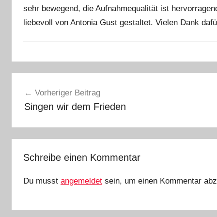
sehr bewegend, die Aufnahmequalität ist hervorragend
t
e
liebevoll von Antonia Gust gestaltet. Vielen Dank dafür
f
a
n
A
o
Beitragsnavigation
l
Vorheriger Beitrag
l
Singen wir dem Frieden
g
e
m
e
Schreibe einen Kommentar
i
n
Du musst
angemeldet
sein, um einen Kommentar abz