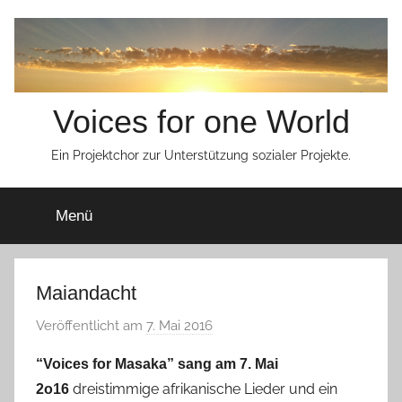
Zum
Inhalt
springen
Voices for one World
Ein Projektchor zur Unterstützung sozialer Projekte.
Menü
Maiandacht
Veröffentlicht am
7. Mai 2016
v
o
“Voices for Masaka” sang am 7. Mai
n
dreistimmige afrikanische Lieder und ein
2o16
s