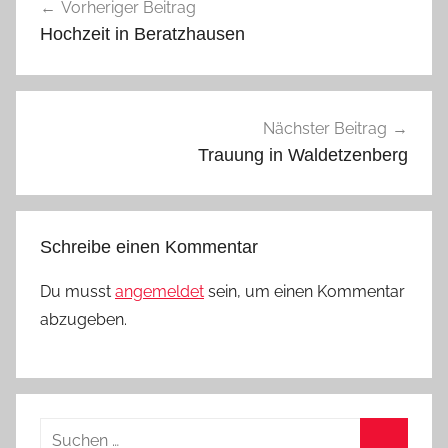
Vorheriger Beitrag
l
Hochzeit in Beratzhausen
g
e
m
e
Nächster Beitrag
i
Trauung in Waldetzenberg
n
Schreibe einen Kommentar
Du musst
angemeldet
sein, um einen Kommentar
abzugeben.
Suchen