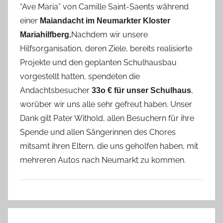
“Ave Maria” von Camille Saint-Saents während
t
einer
Maiandacht im Neumarkter Kloster
e
Nachdem wir unsere
Mariahilfberg.
f
Hilfsorganisation, deren Ziele, bereits realisierte
a
n
Projekte und den geplanten Schulhausbau
o
vorgestellt hatten, spendeten die
Andachtsbesucher
,
33o € für unser Schulhaus
worüber wir uns alle sehr gefreut haben. Unser
Dank gilt Pater Withold, allen Besuchern für ihre
Spende und allen Sängerinnen des Chores
mitsamt ihren Eltern, die uns geholfen haben, mit
mehreren Autos nach Neumarkt zu kommen.
A
Beitragsnavigation
l