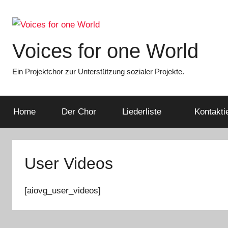
Zum
Inhalt
springen
Voices for one World
Ein Projektchor zur Unterstützung sozialer Projekte.
Home
Der Chor
Liederliste
Kontakti
User Videos
[aiovg_user_videos]