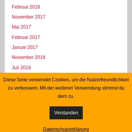
Februar 2018
November 2017
Mai 2017
Februar 2017
Januar 2017
November 2016
Juli 2016
Juni 2016
Diese Seite verwendet Cookies, um die Nutzerfreundlichkeit
Mai 2016
zu verbessern. Mit der weiteren Verwendung stimmst du
dem zu.
April 2016
Verstanden
WordPress-Theme: Donovan von ThemeZee.
Datenschutzerklärung