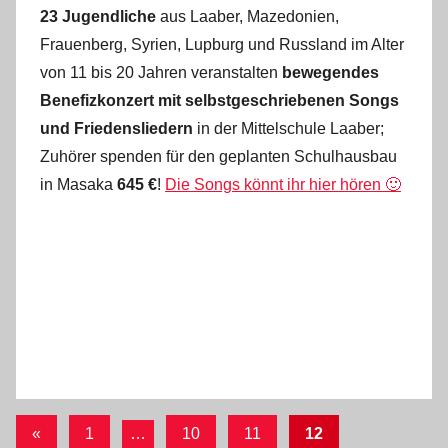
23 Jugendliche
aus Laaber, Mazedonien,
n
Frauenberg, Syrien, Lupburg und Russland im Alter
s
von 11 bis 20 Jahren veranstalten
bewegendes
t
Benefizkonzert
mit selbstgeschriebenen Songs
e
und Friedensliedern
in der Mittelschule Laaber;
f
a
Zuhörer spenden für den geplanten Schulhausbau
n
in Masaka
645 €
!
Die Songs könnt ihr hier hören 🙂
o
Seitennummerierung
Vorherige
«
1
…
10
11
12